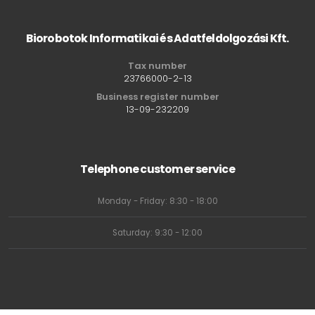
Biorobotok Informatikai és Adatfeldolgozási Kft.
Tax number
23766000-2-13
Business register number
13-09-232209
Telephone customer service
Monday - Friday: 8:30 - 18:00
Saturday: 9:30 - 12:00