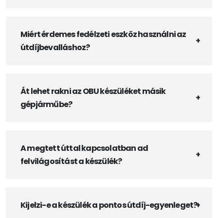
Miért érdemes fedélzeti eszköz használni az
útdíjbevalláshoz?
Át lehet rakni az OBU készüléket másik
gépjárműbe?
A megtett úttal kapcsolatban ad
felvilágosítást a készülék?
Kijelzi-e a készülék a pontos útdíj-egyenleget?