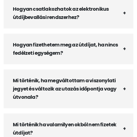
Hogyan csatlakozhatok az elektronikus
útdíjbevallási rendszerhez?
Hogyan fizethetem meg az útdíjat, ha nincs
fedélzeti egységem?
Mi történik, ha megváltottam a viszonylati
jegyet és változik az utazás időpontja vagy
útvonala?
Mi történik ha valamilyen okból nem fizetek
útdíjat?