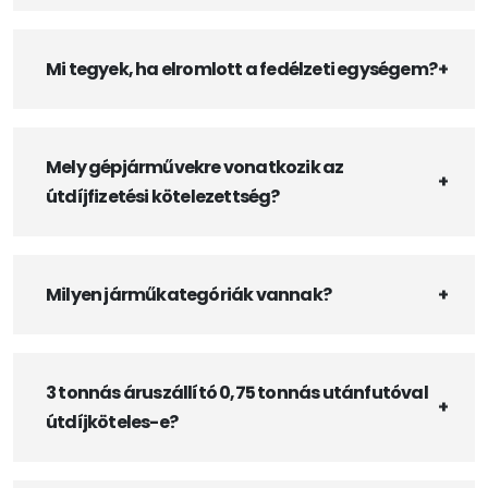
Mi tegyek, ha elromlott a fedélzeti egységem?
Mely gépjárművekre vonatkozik az
útdíjfizetési kötelezettség?
Milyen járműkategóriák vannak?
3 tonnás áruszállító 0,75 tonnás utánfutóval
útdíjköteles-e?