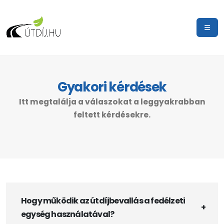
Gyakori kérdések
Itt megtalálja a válaszokat a leggyakrabban
feltett kérdésekre.
Hogy működik az útdíjbevallás a fedélzeti
egység használatával?