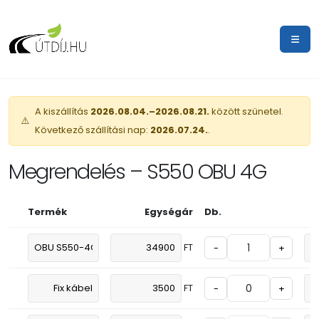
A kiszállítás
2026.08.04.–2026.08.21.
között szünetel.
⚠️
Következő szállítási nap:
2026.07.24.
.
Megrendelés – S550 OBU 4G
Termék
Egységár
Db.
FT
-
+
FT
-
+