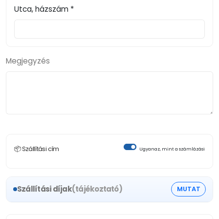
Utca, házszám *
Megjegyzés
📦 Szállítási cím
Ugyanaz, mint a számlázási
Szállítási díjak
(tájékoztató)
MUTAT