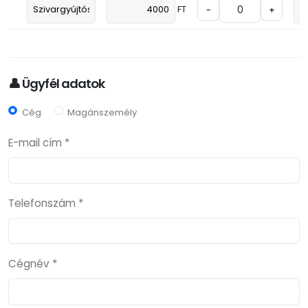
FT
-
+
👤 Ügyfél adatok
Cég
Magánszemély
E-mail cím *
Telefonszám *
Cégnév *