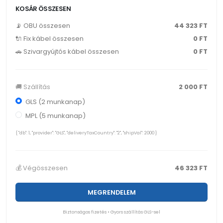
KOSÁR ÖSSZESEN
📡 OBU összesen
44 323
FT
🔌 Fix kábel összesen
0
FT
🚗 Szivargyújtós kábel összesen
0
FT
🚚 Szállítás
2 000
FT
GLS (2 munkanap)
MPL (5 munkanap)
{ "db": 1, "provider": "GLS", "deliveryTaxCountry": "2", "shipVal": 2000 }
💰 Végösszesen
46 323
FT
MEGRENDELEM
Biztonságos fizetés • Gyors szállítás GLS-sel