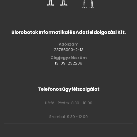
Biorobotok Informatikai és Adatfeldolgozási Kft.
Adószám
23766000-2-13
Cégjegyzékszám
13-09-232209
Telefonos ügyfélszolgálat
Hétfő - Péntek: 8:30 - 18:00
Szombat: 9:30 - 12:00